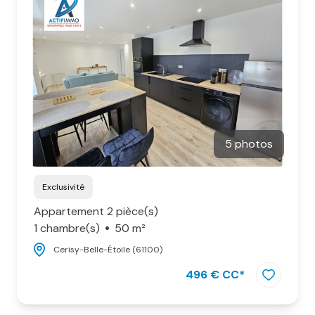
biens
vendus
contact
5 photos
Exclusivité
Appartement 2 pièce(s)
1 chambre(s)
50 m²
Cerisy-Belle-Étoile (61100)
496 € CC*