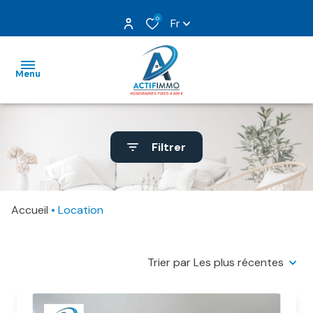
0
Fr
Menu
nos
Filtrer
ventes
nos
locations
Accueil
Location
gestion
Trier par Les plus récentes
estimation
nos