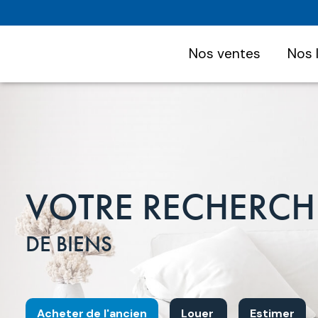
nos ventes
nos
VOTRE RECHERCH
DE BIENS
Acheter
de l'ancien
Louer
Estimer