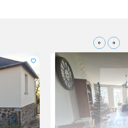
3
235
chambre(s)
m²