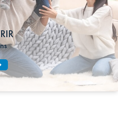
RIR
ens