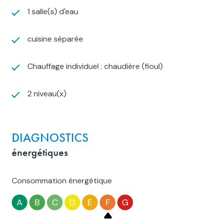
1 salle(s) d'eau
cuisine séparée
Chauffage individuel : chaudière (fioul)
2 niveau(x)
DIAGNOSTICS
énergétiques
Consommation énergétique
A
B
C
D
E
F
G