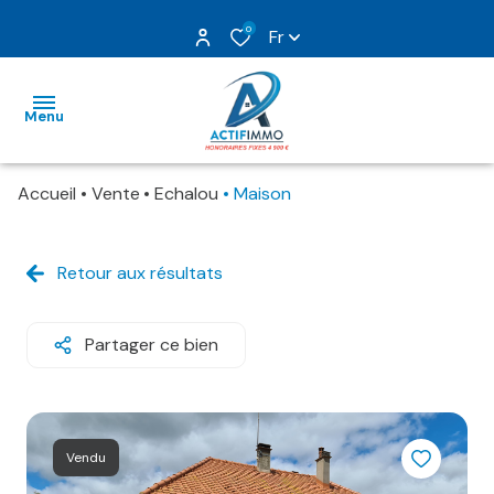
0
Fr
Menu
Accueil
Vente
Echalou
Maison
nos
ventes
Retour aux résultats
nos
locations
Partager ce bien
gestion
estimation
Vendu
nos