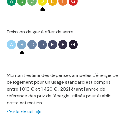
A
B
C
D
E
F
G
Emission de gaz à effet de serre
A
B
C
D
E
F
G
Montant estimé des dépenses annuelles d'énergie de
ce logement pour un usage standard est compris
entre 1 010 € et 1 420 € . 2021 étant l'année de
référence des prix de l'énergie utilisés pour établir
cette estimation.
Voir le détail