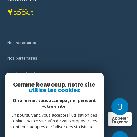
Nos honoraires
Nos partenaires
Mentions légales
Comme beaucoup, notre site
Admin
utilise les cookies
On aimerait vous accompagner pendant
Politique RGPD
votre visite.
En poursuivant, vous acceptez l'utilisation des
Appeler
Cookies
cookies par ce site, afin de vous proposer des
l'agence
contenus adaptés et réaliser des statistiques !