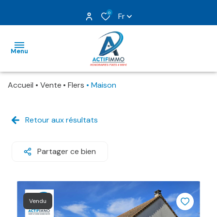
0
Fr
Menu
Accueil
Vente
Flers
Maison
nos
ventes
Retour aux résultats
nos
locations
Partager ce bien
gestion
estimation
Vendu
nos