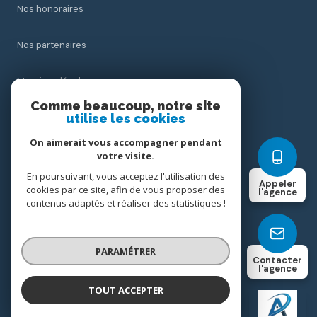
Nos honoraires
Nos partenaires
Mentions légales
Comme beaucoup, notre site
utilise les cookies
Admin
On aimerait vous accompagner pendant
Politique RGPD
votre visite.
En poursuivant, vous acceptez l'utilisation des
Appeler
cookies par ce site, afin de vous proposer des
Cookies
l'agence
contenus adaptés et réaliser des statistiques !
© 2026 | Tous droits réservés
PARAMÉTRER
Contacter
l'agence
Réalisé par
TOUT ACCEPTER
ACTIFIMMO
Agence