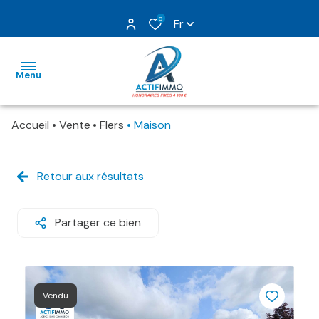
0
Fr
Menu
Accueil
Vente
Flers
Maison
nos
ventes
Retour aux résultats
nos
locations
Partager ce bien
gestion
estimation
Vendu
nos