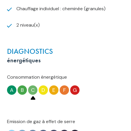
Chauffage individuel : cheminée (granules)
2 niveau(x)
DIAGNOSTICS
énergétiques
Consommation énergétique
A
B
C
D
E
F
G
Emission de gaz à effet de serre