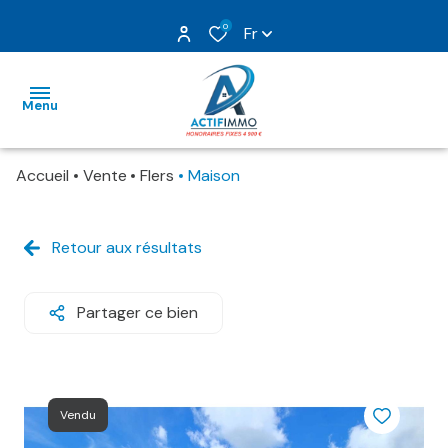
0
Fr
Menu
Accueil
Vente
Flers
Maison
nos
ventes
Retour aux résultats
nos
locations
Partager ce bien
gestion
estimation
Vendu
nos