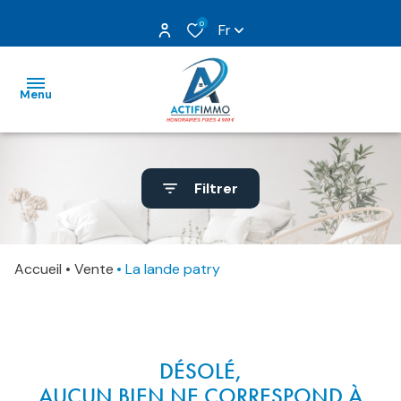
0
Fr
Menu
nos
Filtrer
ventes
nos
locations
Accueil
Vente
La lande patry
gestion
estimation
DÉSOLÉ,
nos
AUCUN BIEN NE CORRESPOND À