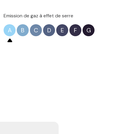
Emission de gaz à effet de serre
A
B
C
D
E
F
G