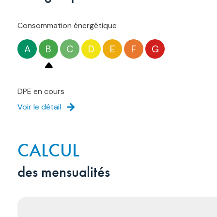
Consommation énergétique
A
B
C
D
E
F
G
DPE en cours
Voir le détail
CALCUL
des mensualités