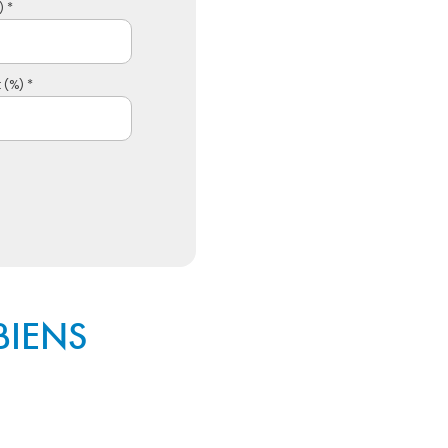
 *
 (%) *
BIENS