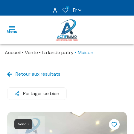
0
Fr
Menu
Accueil
Vente
La lande patry
Maison
nos
ventes
Retour aux résultats
nos
locations
Partager ce bien
gestion
estimation
Vendu
nos