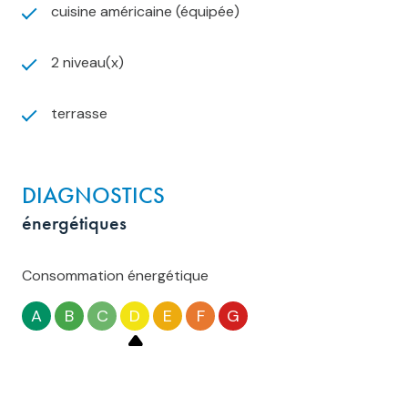
cuisine américaine (équipée)
2 niveau(x)
terrasse
DIAGNOSTICS
énergétiques
Consommation énergétique
A
B
C
D
E
F
G