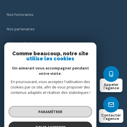
Nos honoraires
Nos partenaires
Mentions légales
Comme beaucoup, notre site
utilise les cookies
Admin
On aimerait vous accompagner pendant
Politique RGPD
votre visite.
En poursuivant, vous acceptez l'utilisation des
Appeler
cookies par ce site, afin de vous proposer des
Cookies
l'agence
contenus adaptés et réaliser des statistiques !
© 2026 | Tous droits réservés
PARAMÉTRER
Contacter
l'agence
Réalisé par